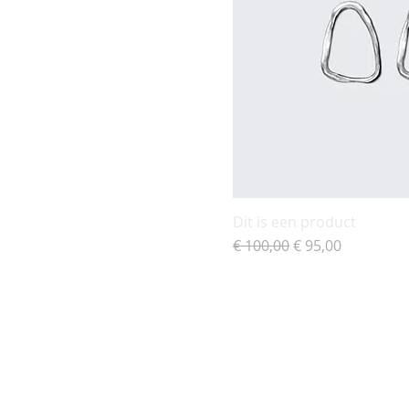
Dit is een product
Normale prijs
Verkoopprijs
€ 100,00
€ 95,00